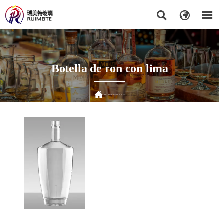



Botella de ron con lima

HOGAR
>
PRODUCTOS
>
Botella de ron con lima