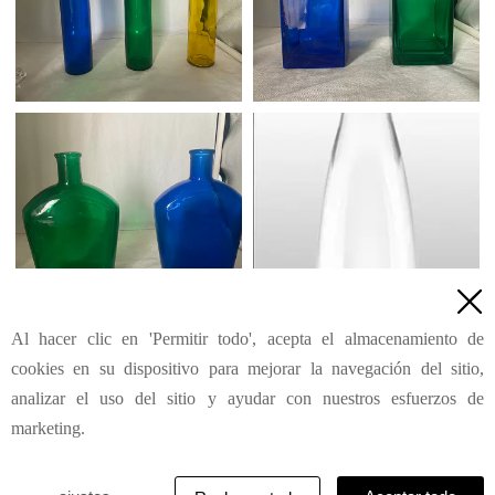

Al hacer clic en 'Permitir todo', acepta el almacenamiento de
1
2
3
4
5
6
7
111
Siguiente
>
...
cookies en su dispositivo para mejorar la navegación del sitio,
analizar el uso del sitio y ayudar con nuestros esfuerzos de
marketing.
© Su Shandong Ruimeite Glass Co.,Ltd. | Reservados
todos los derechos