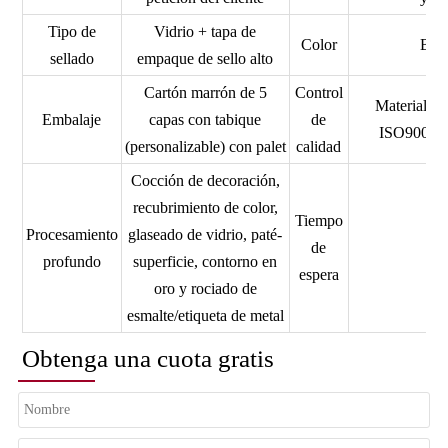
Tipo de
Vidrio + tapa de
Color
Bote
sellado
empaque de sello alto
Cartón marrón de 5
Control
Material d
Embalaje
capas con tabique
de
ISO9001,
(personalizable) con palet
calidad
Cocción de decoración,
recubrimiento de color,
Tiempo
Procesamiento
glaseado de vidrio, paté-
de
profundo
superficie, contorno en
espera
oro y rociado de
esmalte/etiqueta de metal
Obtenga una cuota gratis