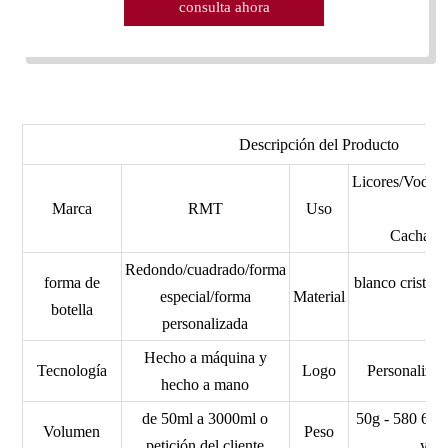
consulta ahora
Descripción del Producto
Licores/Vodk
Marca
RMT
Uso
Cachaca/
Redondo/cuadrado/forma
forma de
blanco cristal/
especial/forma
Material
botella
personalizada
Hecho a máquina y
Tecnología
Logo
Personaliz
hecho a mano
de 50ml a 3000ml o
50g - 580 620
Volumen
Peso
petición del cliente
y as