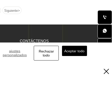
>
Siguiente


CONTÁCTENOS

ajustes
Aceptar todo
Rechazar
personalizados
todo


Shandong