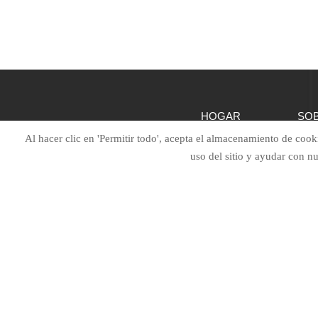
HOGAR
SO
Al hacer clic en 'Permitir todo', acepta el almacenamiento de cooki
uso del sitio y ayudar con n
Mantente conectado
Si tiene alguna pregunta, póngase en contacto con
nosotros y nos pondremos en contacto con usted lo antes
posible.

