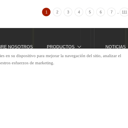
1
2
3
4
5
6
7
111
...
BRE NOSOTROS
PRODUCTOS
NOTICIAS

es en su dispositivo para mejorar la navegación del sitio, analizar el
uestros esfuerzos de marketing.
Datos de contacto

Chaozhuang, ciudad de Dinglizhang, Yuncheng, Heze, 

Teléfono: +86 13954086219 (WeChat)

+86-13954086219

WhatsApp: + 86-13954086219

Correo electrónico: wennykong@rmtglass.com