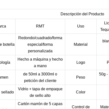
Descripción del Producto
Li
rca
RMT
Uso
Tequ
Redondo/cuadrado/forma
bla
e botella
especial/forma
Material
personalizada
Hecho a máquina y hecho
ología
Logo
P
a mano
de 50ml a 3000ml o
50g -
umen
Peso
petición del cliente
Vidrio + tapa de empaque
 sellado
Color
de sello alto
Cartón marrón de 5 capas
Control de
Mate