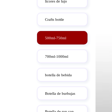
licores de lujo
Crafts bottle
500ml-750ml
700ml-1000ml
botella de bebida
Botella de burbujas
Botella de ron con