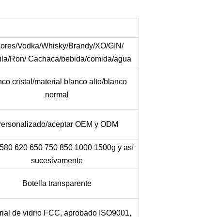
cores/Vodka/Whisky/Brandy/XO/GIN/
ila/Ron/ Cachaca/bebida/comida/agua
nco cristal/material blanco alto/blanco
normal
ersonalizado/aceptar OEM y ODM
 580 620 650 750 850 1000 1500g y así
sucesivamente
Botella transparente
rial de vidrio FCC, aprobado ISO9001,