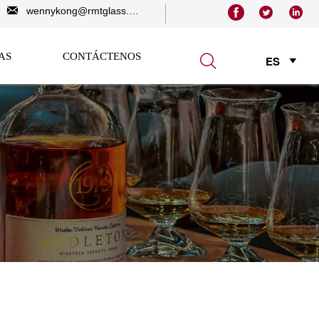




wennykong@rmtglass.com
AS
CONTÁCTENOS

ES
