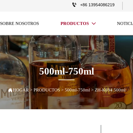

+86 13954086219
SOBRE NOSOTROS
PRODUCTOS
NOTICI

500ml-750ml

HOGAR
>
PRODUCTOS
>
500ml-750ml
>
ZH-K694 500ml