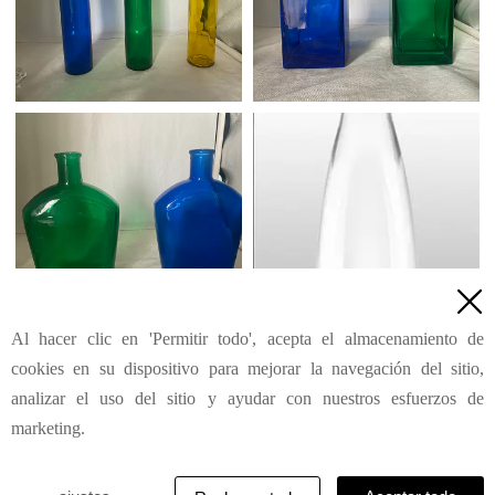

Al hacer clic en 'Permitir todo', acepta el almacenamiento de
1
2
3
4
5
6
7
111
Siguiente
>
...
cookies en su dispositivo para mejorar la navegación del sitio,
analizar el uso del sitio y ayudar con nuestros esfuerzos de
marketing.
© Su Shandong Ruimeite Glass Co.,Ltd. | Reservados
todos los derechos