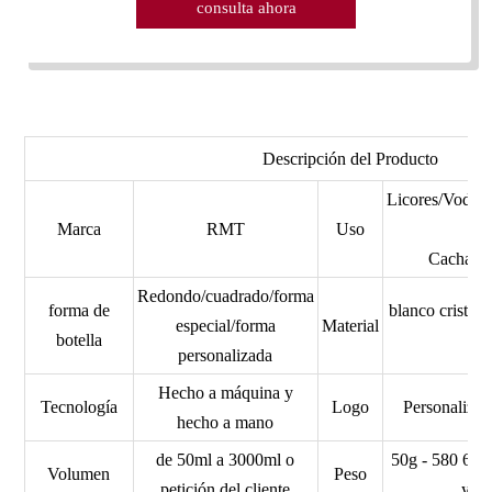
consulta ahora
Descripción del Producto
Licores/Vodk
Marca
RMT
Uso
Cachaca/
Redondo/cuadrado/forma
forma de
blanco cristal/
especial/forma
Material
botella
personalizada
Hecho a máquina y
Tecnología
Logo
Personaliz
hecho a mano
de 50ml a 3000ml o
50g - 580 620
Volumen
Peso
petición del cliente
y as