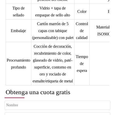
Tipo de
Vidrio + tapa de
Color
Bote
sellado
empaque de sello alto
Cartón marrón de 5
Control
Material d
Embalaje
capas con tabique
de
ISO9001,
(personalizable) con palet
calidad
Cocción de decoración,
recubrimiento de color,
Tiempo
Procesamiento
glaseado de vidrio, paté-
de
profundo
superficie, contorno en
espera
oro y rociado de
esmalte/etiqueta de metal
Obtenga una cuota gratis