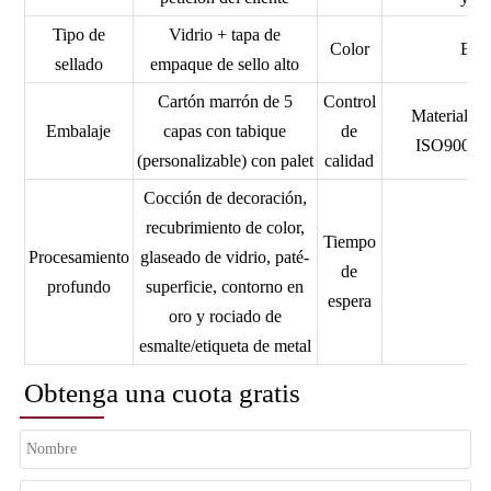
Tipo de
Vidrio + tapa de
Color
Bote
sellado
empaque de sello alto
Cartón marrón de 5
Control
Material d
Embalaje
capas con tabique
de
ISO9001,
(personalizable) con palet
calidad
Cocción de decoración,
recubrimiento de color,
Tiempo
Procesamiento
glaseado de vidrio, paté-
de
profundo
superficie, contorno en
espera
oro y rociado de
esmalte/etiqueta de metal
Obtenga una cuota gratis