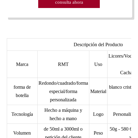
consulta ahora
Descripción del Producto
Licores/Vodk
Marca
RMT
Uso
Cachaca/
Redondo/cuadrado/forma
forma de
blanco cristal/
especial/forma
Material
botella
personalizada
Hecho a máquina y
Tecnología
Logo
Personaliz
hecho a mano
de 50ml a 3000ml o
50g - 580 620
Volumen
Peso
petición del cliente
y as