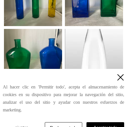

Al hacer clic en 'Permitir todo', acepta el almacenamiento de
1
2
3
4
5
6
7
111
Siguiente
>
...
cookies en su dispositivo para mejorar la navegación del sitio,
analizar el uso del sitio y ayudar con nuestros esfuerzos de
marketing.
© Su Shandong Ruimeite Glass Co.,Ltd. | Reservados
todos los derechos