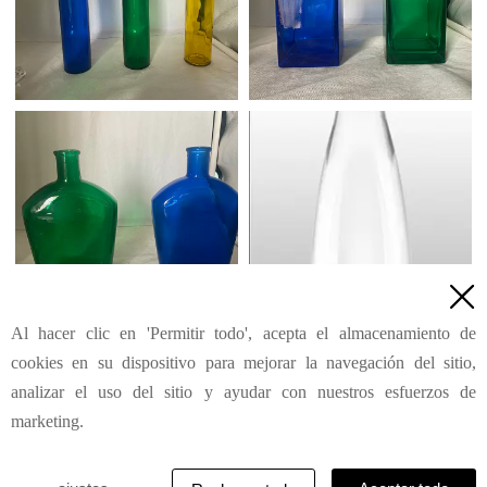

Al hacer clic en 'Permitir todo', acepta el almacenamiento de
1
2
3
4
5
6
7
111
Siguiente
>
...
cookies en su dispositivo para mejorar la navegación del sitio,
analizar el uso del sitio y ayudar con nuestros esfuerzos de
marketing.
© Su Shandong Ruimeite Glass Co.,Ltd. | Reservados
todos los derechos