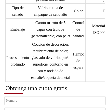
Tipo de
Vidrio + tapa de
Color
Bote
sellado
empaque de sello alto
Cartón marrón de 5
Control
Material d
Embalaje
capas con tabique
de
ISO9001,
(personalizable) con palet
calidad
Cocción de decoración,
recubrimiento de color,
Tiempo
Procesamiento
glaseado de vidrio, paté-
de
profundo
superficie, contorno en
espera
oro y rociado de
esmalte/etiqueta de metal
Obtenga una cuota gratis