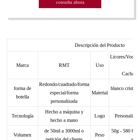
consulta ahora
Descripción del Producto
Licores/Vodk
Marca
RMT
Uso
Cachaca/
Redondo/cuadrado/forma
forma de
blanco cristal/
especial/forma
Material
botella
personalizada
Hecho a máquina y
Tecnología
Logo
Personaliz
hecho a mano
de 50ml a 3000ml o
50g - 580 620
Volumen
Peso
petición del cliente
y as